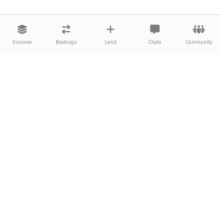
Discover
Bookings
Lend
Chats
Community
About fainin
Offers
FAQ
All Products
Contact
Technik
Blog
Foto & Video
About Us
Events
Press
Werkzeug
Career
Sport
Facts
Reisen