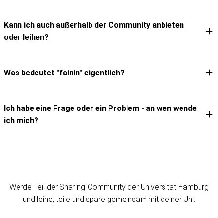
Kann ich auch außerhalb der Community anbieten
Expand answer
oder leihen?
Was bedeutet "fainin" eigentlich?
Expand answer
Ich habe eine Frage oder ein Problem - an wen wende
Expand answer
ich mich?
Werde Teil der Sharing-Community der Universität Hamburg
und leihe, teile und spare gemeinsam mit deiner Uni.