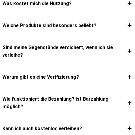
Was kostet mich die Nutzung?
Expand answer
Welche Produkte sind besonders beliebt?
Expand answer
Sind meine Gegenstände versichert, wenn ich sie
Expand answer
verleihe?
Warum gibt es eine Verifizierung?
Expand answer
Wie funktioniert die Bezahlung? Ist Barzahlung
Expand answer
möglich?
Kann ich auch kostenlos verleihen?
Expand answer